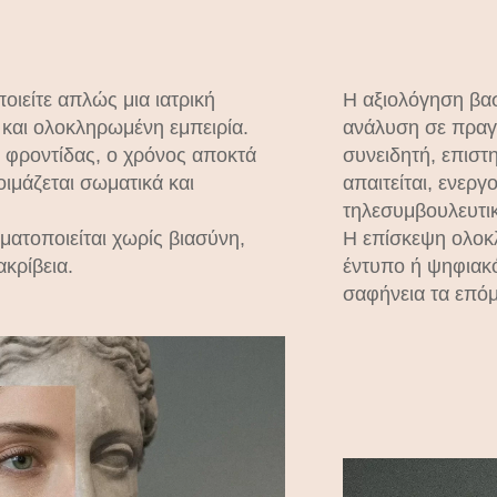
οιείτε απλώς μια ιατρική
Η αξιολόγηση βασί
 και ολοκληρωμένη εμπειρία.
ανάλυση σε πραγ
ι φροντίδας, ο χρόνος αποκτά
συνειδητή, επιστ
οιμάζεται σωματικά και
απαιτείται, ενερ
τηλεσυμβουλευτι
ματοποιείται χωρίς βιασύνη,
Η επίσκεψη ολοκ
κρίβεια.
έντυπο ή ψηφιακ
σαφήνεια τα επό